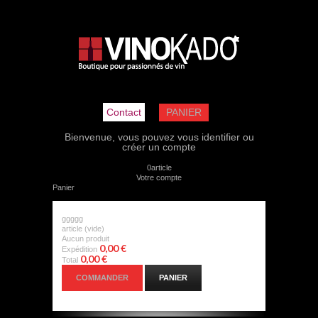
Contact
PANIER
Bienvenue, vous pouvez
vous identifier
ou
créer un compte
0
article
Votre compte
Panier
ggggg
article
(vide)
Aucun produit
0,00 €
Expédition
0,00 €
Total
COMMANDER
PANIER