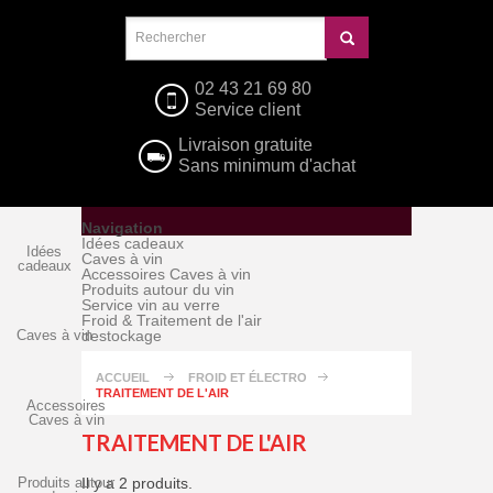
02 43 21 69 80
Service client
Livraison gratuite
Sans minimum d'achat
Navigation
Idées cadeaux
Idées
Caves à vin
cadeaux
Accessoires Caves à vin
Produits autour du vin
Service vin au verre
Froid & Traitement de l'air
Caves à vin
destockage
ACCUEIL
FROID ET ÉLECTRO
TRAITEMENT DE L'AIR
Accessoires
Caves à vin
TRAITEMENT DE L'AIR
Produits autour
Il y a 2 produits.