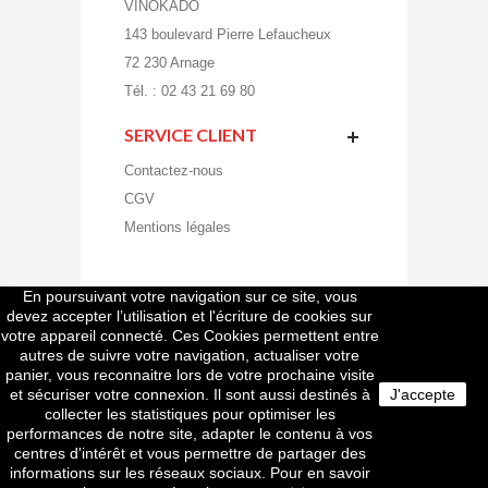
VINOKADO
143 boulevard Pierre Lefaucheux
72 230 Arnage
Tél. : 02 43 21 69 80
SERVICE CLIENT
Contactez-nous
CGV
Mentions légales
En poursuivant votre navigation sur ce site, vous
devez accepter l’utilisation et l'écriture de cookies sur
Facebook
votre appareil connecté. Ces Cookies permettent entre
Twitter
autres de suivre votre navigation, actualiser votre
panier, vous reconnaitre lors de votre prochaine visite
et sécuriser votre connexion. Il sont aussi destinés à
J'accepte
collecter les statistiques pour optimiser les
VINOKADO
Plan de site
Newsletter
performances de notre site, adapter le contenu à vos
L'abus d'alcool est dangereux pour la santé. A
consommer avec modération.
centres d'intérêt et vous permettre de partager des
informations sur les réseaux sociaux. Pour en savoir