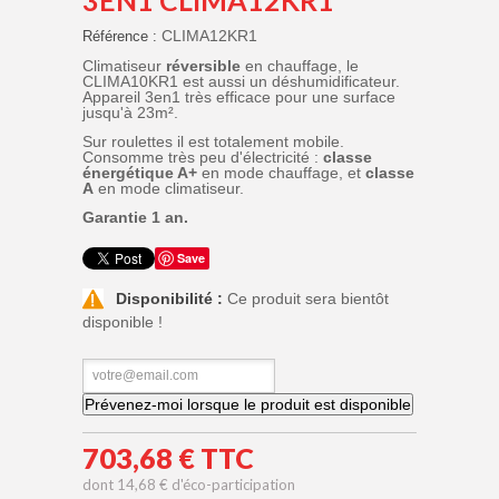
CLIMA12KR1
Référence :
Climatiseur
réversible
en chauffage, le
CLIMA10KR1 est aussi un déshumidificateur.
Appareil 3en1 très efficace pour une surface
jusqu'à 23m².
Sur roulettes il est totalement mobile.
Consomme très peu d'électricité :
classe
énergétique A+
en mode chauffage, et
classe
A
en mode climatiseur.
Garantie 1 an.
Save
Disponibilité :
Ce produit sera bientôt
disponible !
Prévenez-moi lorsque le produit est disponible
703,68 €
TTC
dont
14,68 €
d'éco-participation