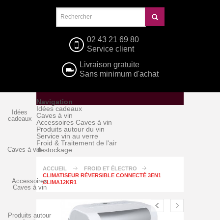
02 43 21 69 80
Service client
Livraison gratuite
Sans minimum d'achat
Navigation
Idées cadeaux
Idées
Caves à vin
cadeaux
Accessoires Caves à vin
Produits autour du vin
Service vin au verre
Froid & Traitement de l'air
Caves à vin
destockage
ACCUEIL
FROID ET ÉLECTRO
CLIMATISEUR RÉVERSIBLE CONNECTÉ 3EN1
Accessoires
CLIMA12KR1
Caves à vin
Produits autour