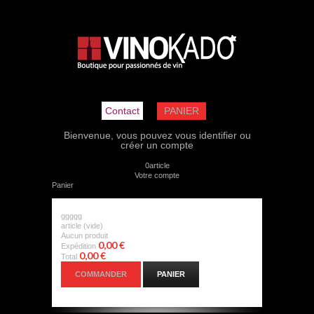
Contact
PANIER
Bienvenue, vous pouvez
vous identifier
ou
créer un compte
0
article
Votre compte
Panier
ggggg
article
(vide)
Aucun produit
0,00 €
Expédition
0,00 €
Total
COMMANDER
PANIER