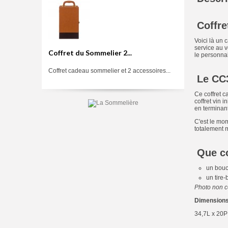
Coffre
Voici là un 
service au v
Coffret du Sommelier 2...
le personnal
Coffret cadeau sommelier et 2 accessoires...
Le CC3
Ce coffret 
coffret vin 
en terminant
C'est le mom
totalement m
Que co
un bou
un tire
Photo non c
Dimension
34,7L x 20P