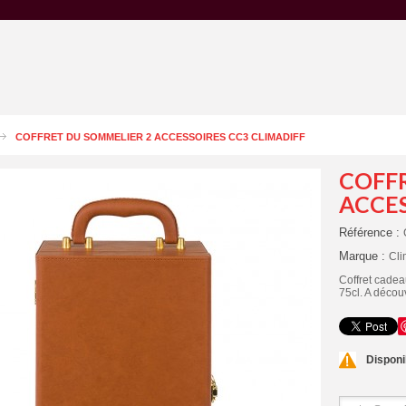
COFFRET DU SOMMELIER 2 ACCESSOIRES CC3 CLIMADIFF
COFF
ACCES
Référence :
Marque :
Cli
Coffret cadea
75cl. A découv
Disponib