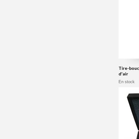
Tire-bouc
d'air
En stock