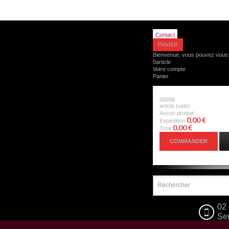
Contact
PANIER
Bienvenue, vous pouvez
vous 
0
article
Votre compte
Panier
ggggg
article
(vide)
Aucun produit
0,00 €
Expédition
0,00 €
Total
COMMANDER
02 
Ser