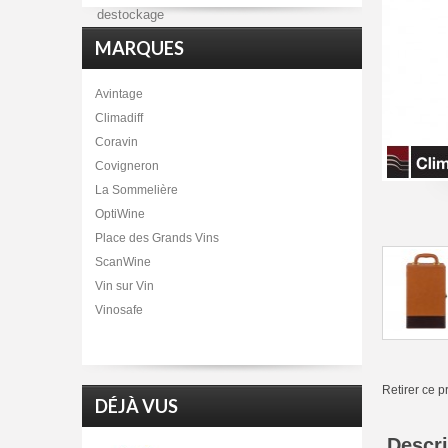
destockage
MARQUES
Avintage
Climadiff
Coravin
Covigneron
La Sommelière
OptiWine
Place des Grands Vins
ScanWine
Vin sur Vin
Vinosafe
Retirer ce p
DÉJÀ VUS
Descri