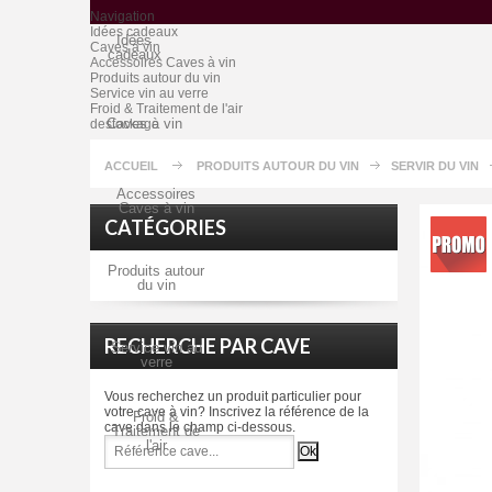
Navigation
Idées cadeaux
Idées
Caves à vin
cadeaux
Accessoires Caves à vin
Produits autour du vin
Service vin au verre
Froid & Traitement de l'air
Caves à vin
destockage
ACCUEIL
PRODUITS AUTOUR DU VIN
SERVIR DU VIN
Accessoires
Caves à vin
CATÉGORIES
Produits autour
du vin
RECHERCHE PAR CAVE
Service vin au
verre
Vous recherchez un produit particulier pour
votre cave à vin? Inscrivez la référence de la
Froid &
cave dans le champ ci-dessous.
Traitement de
l'air