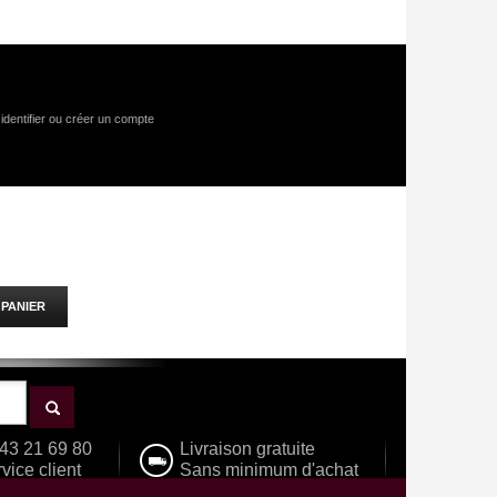
identifier
ou
créer un compte
PANIER
43 21 69 80
Livraison gratuite
vice client
Sans minimum d'achat