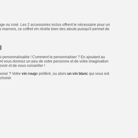
uge ou rosé. Les 2 accessoires inclus offrent le nécessaire pour un
ns marrons, ce coffret vin révèle bien des atouts puisqu'il permet de
l
si personnalisable ! Comment le personnaliser ? En ajoutant au
ement vous donnez un peu de votre personne et de votre imagination
voir et de vous conseiller !
hoisir ? Votre
vin roug
e préféré, ou alors
un vin blanc
qui vous est
choisir.