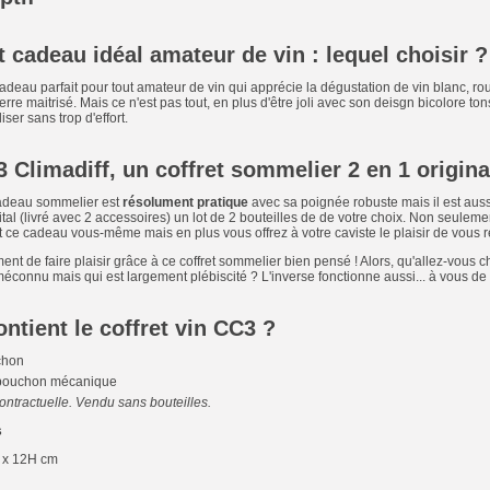
t cadeau idéal amateur de vin : lequel choisir ?
cadeau parfait pour tout amateur de vin qui apprécie la dégustation de vin blanc, ro
erre maitrisé. Mais ce n'est pas tout, en plus d'être joli avec son deisgn bicolore to
iser sans trop d'effort.
 Climadiff, un coffret sommelier 2 en 1 origina
cadeau sommelier est
résolument pratique
avec sa poignée robuste mais il est aus
inital (livré avec 2 accessoires) un lot de 2 bouteilles de de votre choix. Non seul
 ce cadeau vous-même mais en plus vous offrez à votre caviste le plaisir de vous re
ent de faire plaisir grâce à ce coffret sommelier bien pensé ! Alors, qu'allez-vous c
éconnu mais qui est largement plébiscité ? L'inverse fonctionne aussi... à vous de 
ntient le coffret vin CC3 ?
chon
-bouchon mécanique
ontractuelle. Vendu sans bouteilles.
s
 x 12H cm